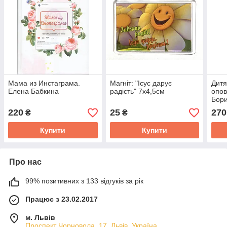
Мама из Инстаграма.
Магніт: "Ісус дарує
Дитя
Елена Бабкина
радість" 7х4,5см
опов
Бори
Матт
220
25
270
₴
₴
Купити
Купити
Про нас
99% позитивних з 133 відгуків за рік
Працює з 23.02.2017
м. Львів
Проспект Чорновола, 17, Львів, Україна