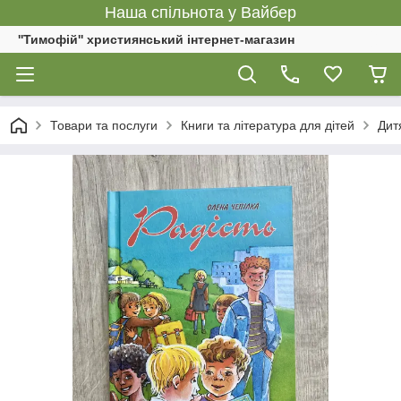
Наша спільнота у Вайбер
''Тимофій'' християнський інтернет-магазин
Товари та послуги
Книги та література для дітей
Дит