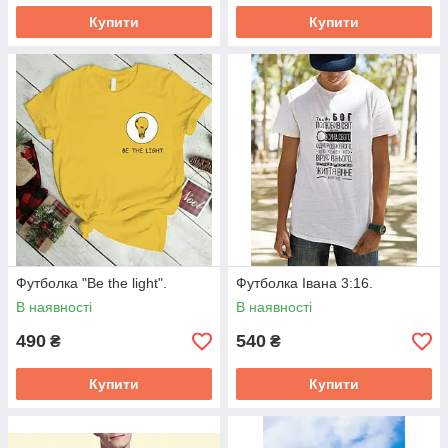
Купити
Купити
Футболка "Be the light".
Футболка Івана 3:16.
В наявності
В наявності
490
540
₴
₴
Купити
Купити