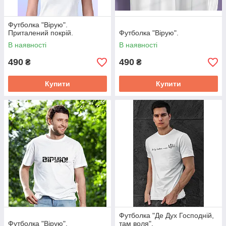
Футболка "Вірую".
Приталений покрій.
Футболка "Вірую".
В наявності
В наявності
490
490
₴
₴
Купити
Купити
Футболка "Де Дух Господній,
Футболка "Вірую".
там воля".