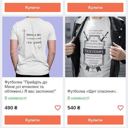
Купити
Купити
Футболка "Прийдіть до
Мене,усі втомлені та
обтяжені,і Я вас заспокою!"
Футболка «Щит спасіння».
Ісус
В наявності
В наявності
490
540
₴
₴
Купити
Купити