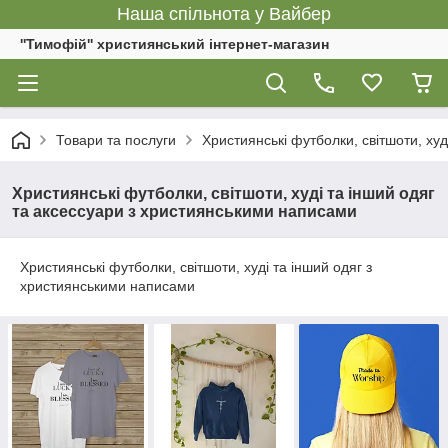
Наша спільнота у Вайбер
''Тимофій'' християнський інтернет-магазин
Товари та послуги
Християнські футболки, світшоти, ху
Християнські футболки, світшоти, худі та інший одяг
та аксессуари з християнськими написами
Християнські футболки, світшоти, худі та інший одяг з
християнськими написами