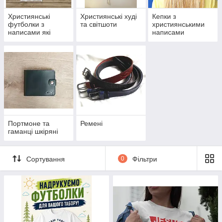
Християнські
Християнські худі
Кепки з
футболки з
та світшоти
християнськими
написами які
написами
проповідують
Портмоне та
Ремені
гаманці шкіряні
Сортування
0
Фільтри