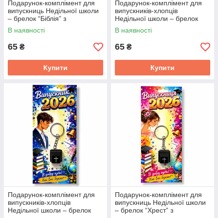
Подарунок-комплімент для
Подарунок-комплімент для
випускниць Недільної школи
випускників-хлопців
– брелок “Біблія” з
Недільної школи – брелок
клацаючим механізмом
“Біблія” з клацаючим
В наявності
В наявності
механізмом
65
65
₴
₴
Купити
Купити
Подарунок-комплімент для
Подарунок-комплімент для
випускників-хлопців
випускниць Недільної школи
Недільної школи – брелок
– брелок “Хрест” з