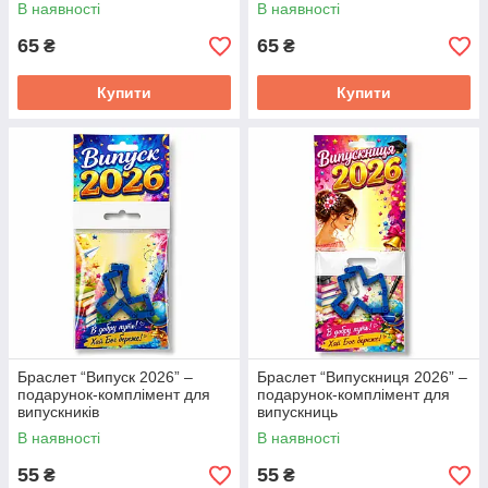
“Хрест” з клацаючим
клацаючим механізмом
В наявності
В наявності
механізмом
65
65
₴
₴
Купити
Купити
Браслет “Випуск 2026” –
Браслет “Випускниця 2026” –
подарунок-комплімент для
подарунок-комплімент для
випускників
випускниць
В наявності
В наявності
55
55
₴
₴