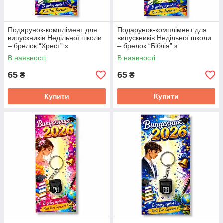
Подарунок-комплімент для
Подарунок-комплімент для
випускників Недільної школи
випускників Недільної школи
– брелок “Хрест” з
– брелок “Біблія” з
клацаючим механізмом
клацаючим механізмом
В наявності
В наявності
65
65
₴
₴
Купити
Купити