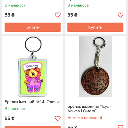
В наявності
В наявності
55
55
₴
₴
Купити
Купити
Брелок іменний №14: Оленка
Брелок шкіряний "Ісус -
В наявності
Альфа і Омега"
55
Немає в наявності
₴
55
₴