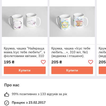
Кружка, чашка "Найкраща
Кружка, чашка «Ісус тебе
Круж
мама.Ісус тебе любить!", з
любить…», 310 мл, №1
люби
фіолетовими квітами, 310
(ведмежа і пташеня).
(вед
мл.
195
205
205
₴
₴
Купити
Купити
Про нас
99% позитивних з 133 відгуків за рік
Працює з 23.02.2017