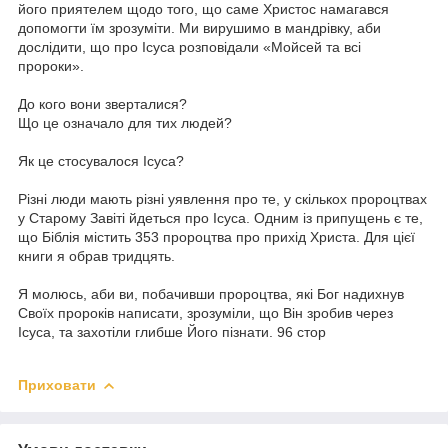
його приятелем щодо того, що саме Христос намагався
допомогти їм зрозуміти. Ми вирушимо в мандрівку, аби
дослідити, що про Ісуса розповідали «Мойсей та всі
пророки».
До кого вони зверталися?
Що це означало для тих людей?
Як це стосувалося Ісуса?
Різні люди мають різні уявлення про те, у скількох пророцтвах
у Старому Завіті йдеться про Ісуса. Одним із припущень є те,
що Біблія містить 353 пророцтва про прихід Христа. Для цієї
книги я обрав тридцять.
Я молюсь, аби ви, побачивши пророцтва, які Бог надихнув
Своїх пророків написати, зрозуміли, що Він зробив через
Ісуса, та захотіли глибше Його пізнати. 96 стор
Приховати