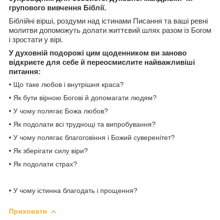
групового вивчення Біблії.
Біблійні вірші, роздуми над істинами Писання та ваші ревні
молитви допоможуть долати життєвий шлях разом із Богом
і зростати у вірі.
У духовній подорожі цим щоденником ви заново
відкриєте для себе й переосмислите найважливіші
питання:
• Що таке любов і внутрішня краса?
• Як бути вірною Богові й допомагати людям?
• У чому полягає Божа любов?
• Як подолати всі труднощі та випробування?
• У чому полягає благоговіння і Божий суверенітет?
• Як зберігати силу віри?
• Як подолати страх?
• У чому істинна благодать і прощення?
Приховати