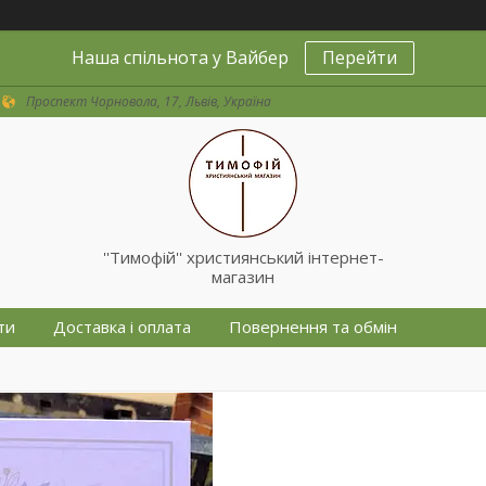
Наша спільнота у Вайбер
Перейти
Проспект Чорновола, 17, Львів, Україна
''Тимофій'' християнський інтернет-
магазин
ти
Доставка і оплата
Повернення та обмін