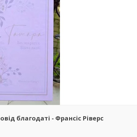
овід благодаті - Франсіс Ріверс