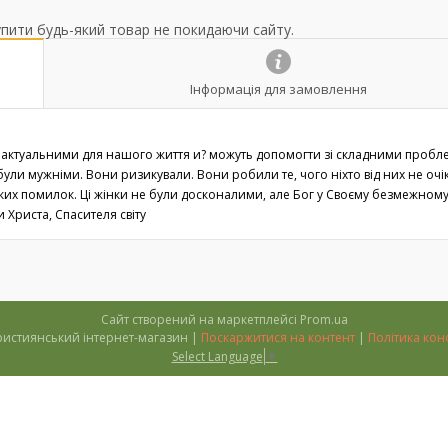
упити будь-який товар не покидаючи сайту.
Інформація для замовлення
дно є актуальними для нашого життя и? можуть допомогти зі складними пробл
 були мужніми. Вони ризикували. Вони робили те, чого ніхто від них не очік
их помилок. Ці жінки не були досконалими, але Бог у Своєму безмежном
 Христа, Спасителя світу
Сайт створений на маркетплейсі
Prom.ua
''Тимофій'' християнський інтернет-магазин |
Поскаржитися на контент
|
Політика кон
Select Language
▼