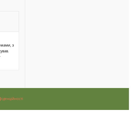
емами, з
ував.
у
фіденційності