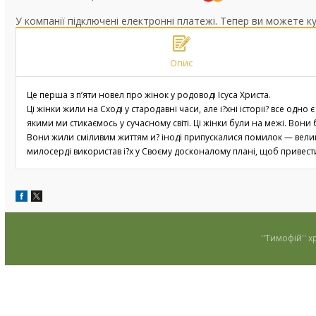
У компанії підключені електронні платежі. Тепер ви можете к
Опис
Це перша з п’яти новел про жінок у родоводі Ісуса Христа.
Ці жінки жили на Сході у стародавні часи, але і?хні історіі? все о
якими ми стикаємось у сучасному світі. Ці жінки були на межі. Вони
Вони жили сміливим життям и? іноді припускалися помилок — велик
милосерді використав і?х у Своєму досконалому плані, щоб привести