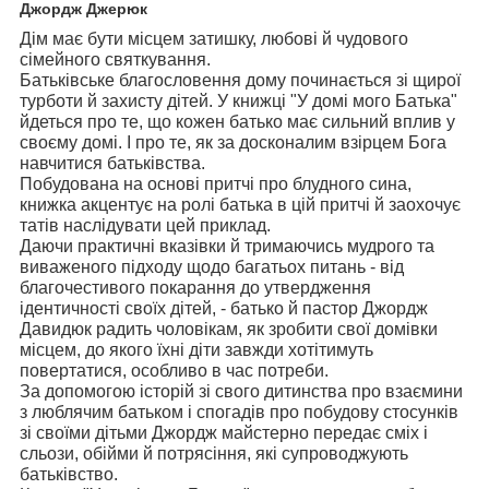
Джордж Джерюк
Дім має бути місцем затишку, любові й чудового
сімейного святкування.
Батьківське благословення дому починається зі щирої
турботи й захисту дітей. У книжці "У домі мого Батька"
йдеться про те, що кожен батько має сильний вплив у
своєму домі. І про те, як за досконалим взірцем Бога
навчитися батьківства.
Побудована на основі притчі про блудного сина,
книжка акцентує на ролі батька в цій притчі й заохочує
татів наслідувати цей приклад.
Даючи практичні вказівки й тримаючись мудрого та
виваженого підходу щодо багатьох питань - від
благочестивого покарання до утвердження
ідентичності своїх дітей, - батько й пастор Джордж
Давидюк радить чоловікам, як зробити свої домівки
місцем, до якого їхні діти завжди хотітимуть
повертатися, особливо в час потреби.
За допомогою історій зі свого дитинства про взаємини
з люблячим батьком і спогадів про побудову стосунків
зі своїми дітьми Джордж майстерно передає сміх і
сльози, обійми й потрясіння, які супроводжують
батьківство.