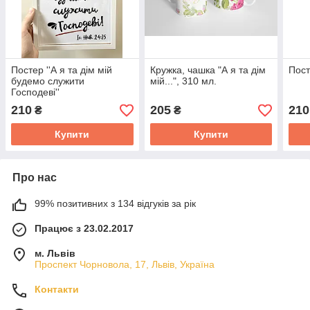
Постер ''А я та дім мій
Кружка, чашка "А я та дім
Посте
будемо служити
мій...", 310 мл.
Господеві''
210
205
210
₴
₴
Купити
Купити
Про нас
99% позитивних з 134 відгуків за рік
Працює з 23.02.2017
м. Львів
Проспект Чорновола, 17, Львів, Україна
Контакти