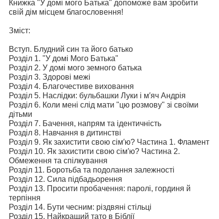
Книжка "У домі мого Батька" допоможе вам зробити
свій дім місцем благословення!
Зміст:
Вступ. Блудний син та його батько
Розділ 1. "У домі Мого Батька"
Розділ 2. У домі мого земного батька
Розділ 3. Здорові межі
Розділ 4. Благочестиве виховання
Розділ 5. Наслідки: бульбашки Луки і м′яч Андрія
Розділ 6. Коли мені слід мати "цю розмову" зі своїми
дітьми
Розділ 7. Бачення, напрям та ідентичність
Розділ 8. Навчання в дитинстві
Розділ 9. Як захистити свою сім′ю? Частина 1. Фламент
Розділ 10. Як захистити свою сім′ю? Частина 2.
Обмеження та спілкування
Розділ 11. Боротьба та подолання залежності
Розділ 12. Сила підбадьорення
Розділ 13. Просити пробачення: паролі, гординя й
терпіння
Розділ 14. Бути чесним: різдвяні стільці
Розділ 15. Найкращий тато в Біблії