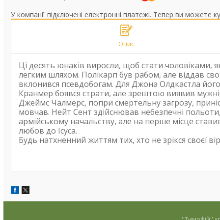
У компанії підключені електронні платежі. Тепер ви можете к
Опис
Ці десять юнаків виросли, щоб стати чоловіками, я
легким шляхом. Полікарп був рабом, але віддав сво
вклонився псевдобогам. Для Джона Олдкастла його 
Кранмер боявся страти, але зрештою виявив мужніс
Джеймс Чалмерс, попри смертельну загрозу, приніс 
мовчав. Нейт Сент здійснював небезпечні польоти,
армійському начальству, але на перше місце стави
любов до Ісуса.
Будь натхненний життям тих, хто не зрікся своєї вір