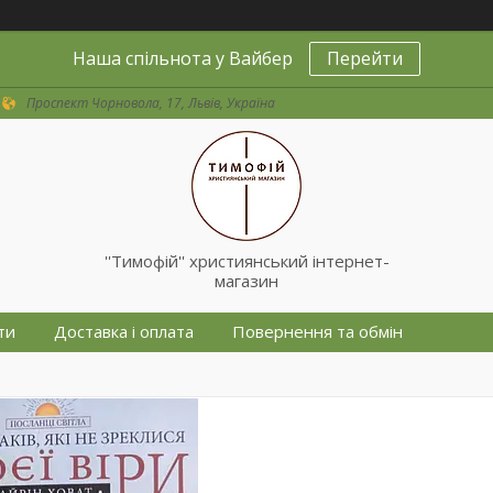
Наша спільнота у Вайбер
Перейти
Проспект Чорновола, 17, Львів, Україна
''Тимофій'' християнський інтернет-
магазин
ти
Доставка і оплата
Повернення та обмін