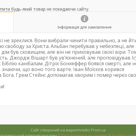
упити будь-який товар не покидаючи сайту.
Інформація для замовлення
кі не зреклися. Вони вибрали чинити правильно, а не йт
ю свободу за Христа. Альбан перебував у небезпеці, але
дім був сховищем, але він не приховував своєї віри. То
ть. Джордж Вішарт був ув’язнений, але проповідував Ісу
Біблію канібалам. Дітріх Бонхеффер боявся смерті, але н
 знаючи, що воно того варте. Іван Моїсєєв корився
в Бога. Грем Стейнс допомагав хворим і помер через св
и!
Сайт створений на маркетплейсі
Prom.ua
''Тимофій'' християнський інтернет-магазин |
Поскаржитися на контент
|
Політика кон