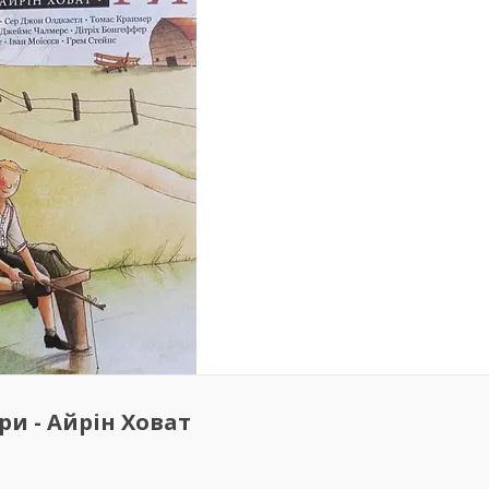
іри - Айрін Ховат