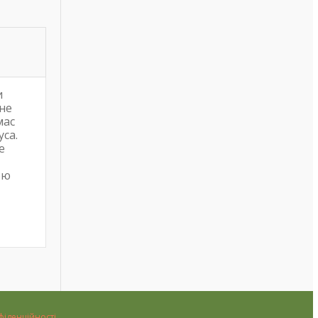
и
 не
мас
са.
е
ою
фіденційності