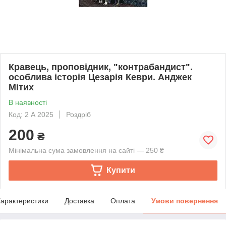
Кравець, проповідник, "контрабандист".
особлива історія Цезарія Кеври. Анджек
Мітих
В наявності
Код: 2 А 2025
Роздріб
200
₴
Мінімальна сума замовлення на сайті — 250 ₴
Купити
арактеристики
Доставка
Оплата
Умови повернення