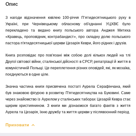
Опис
З нагоди відзначення ювілею 100­-річчя П’ятидесятницького руху в
Україні, при Чернівецькому обласному об′єднанні УЦХВЄ було
перекладено та видано книгу польського автора Анджея Митиха
«Кравець, проповідник, контрабандист», про складну долю польського
пастора п′ятидесятницької церкви Цезарія Кеври, його рідних і друзів.
Книга розповідає про пов’язані між собою долі кількох людей на тлі
Другої світової війни, сталінської дійсності в СРСР, репатріації й життя в
комуністичній Польщі. Це переплетення різних оповідей, які, як мозаїка,
поєднуються в одне ціле.
Значна частина книги присвячена постаті Аурела Серафінчана, який
був знаковою фігурою в розвитку П′ятидесятництва на Буковині. Саме
через знайомство із Аурелом у сталінських таборах Цезарій Кевра стає
щирим християнином. З книги ми дізнаємося багато фактів з життя
Аурела та Цезарія, їхню дружбу та життя церкви у післявоєнний період.
Приховати