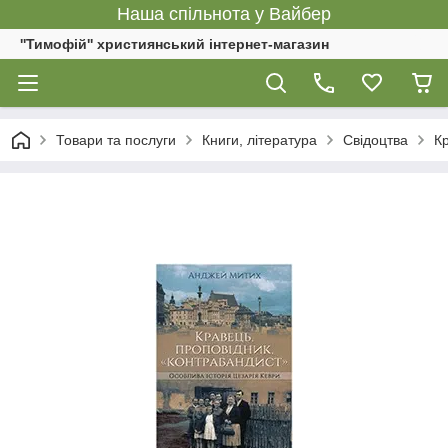
Наша спільнота у Вайбер
''Тимофій'' християнський інтернет-магазин
Товари та послуги
Книги, література
Свідоцтва
Кр