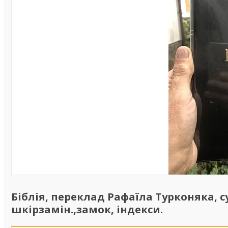
Біблія, переклад Рафаїла Турконяка, су
шкірзамін.,замок, індекси.