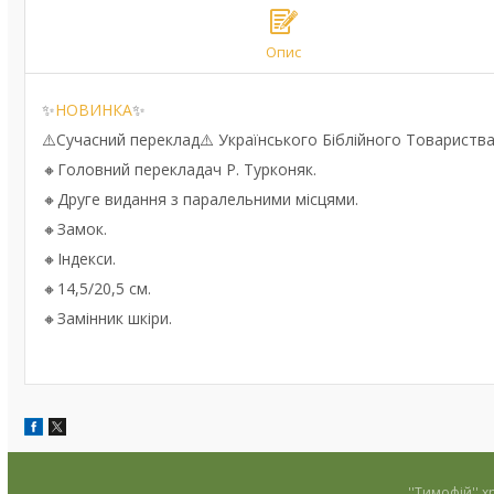
Опис
✨️
НОВИНКА
✨️
⚠️Сучасний переклад⚠️ Українського Біблійного Товариства
🔸Головний перекладач Р. Турконяк.
🔸Друге видання з паралельними місцями.
🔸Замок.
🔸Індекси.
🔸14,5/20,5 см.
🔸Замінник шкіри.