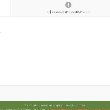
Інформація для замовлення
.
Сайт створений на маркетплейсі
Prom.ua
''Тимофій'' християнський інтернет-магазин |
Поскаржитися на контент
|
Політика кон