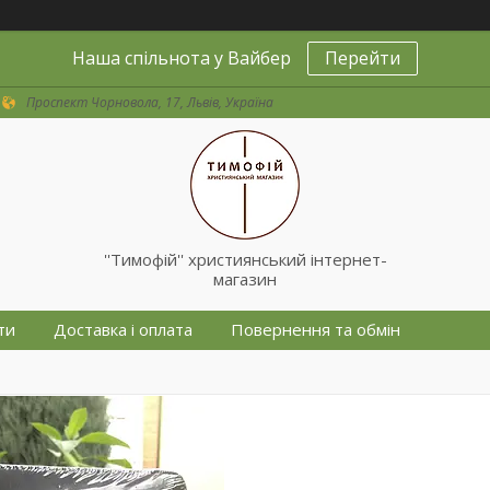
Наша спільнота у Вайбер
Перейти
Проспект Чорновола, 17, Львів, Україна
''Тимофій'' християнський інтернет-
магазин
ти
Доставка і оплата
Повернення та обмін