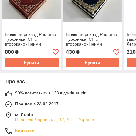
Біблія, переклад Рафаїла
Біблія, переклад Рафаїла
Бібл
Турконяка, СП з
Турконяка, СП з
завз
второканонічними
второканонічними
Легк
книгами, 16х24 см,
книгами, 16х24 см, тверда
800
430
210
₴
₴
шкірзамінник, гнучка
обкладинка.
обкладинка.
Купити
Купити
Про нас
99% позитивних з 133 відгуків за рік
Працює з 23.02.2017
м. Львів
Проспект Чорновола, 17, Львів, Україна
Контакти