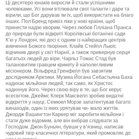
Ці десятеро юнаків виросли й стали успішними
чоловіками. Усі вони втілювали свої таланти і дари та
вірили, що Бог дарував їм їх, щоб використати на благо
інших. Пол Бренд привіз ліки у нові країни, щоб
принести надію хворим. Через любов Ґілліана Пранса
до природи були відкриті Королівські ботанічні сади
К’ю у Лондоні, які досі є одним із найкращих центрів
вивчення Божого творіння. Клайв Стейпл Льюїс
відчинив двері у світ Нарнії, а також привернув серця
багатьох людей до віри. Чарльз Tомас Стад був
талановитим гравцем крикету й наполегливим
місіонером. Вільфред Гренфелл був завзятим
дослідником Арктики. Музика Йогана Себастьяна Баха
надихає мільйони людей, так само, як Христос
надихнув його. Через свою віру в те, що Бог керує
всесвітом, Джеймс Клерк Максвелл зробив видатні
відкриття у науці. Семюел Морзе запатентував багато
винаходів, один із яких урятував чи- мало життів.
Джордж Вашингтон Карвер міг заробити мільйони і
стати дуже відомим, але він вибрав слідувати за
Господом. Джон Буньян, бувши у в’язниці, написав
чудовий твір класичної літератури, який промовляє до