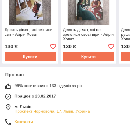
Десять дівчат, які змінили
Десять дівчат, які не
Деся
світ - Айрін Ховат
зреклися своєї віри - Айрін
руші
Ховат
Хова
130
130
130
₴
₴
Купити
Купити
Про нас
99% позитивних з 133 відгуків за рік
Працює з 23.02.2017
м. Львів
Проспект Чорновола, 17, Львів, Україна
Контакти