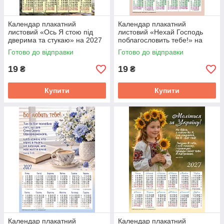
Календар плакатний
Календар плакатний
листовий «Ось Я стою під
листовий «Нехай Господь
дверима та стукаю» на 2027
поблагословить тебе!» на
рік
2027 рік
Готово до відправки
Готово до відправки
19
19
₴
₴
Купити
Купити
Календар плакатний
Календар плакатний