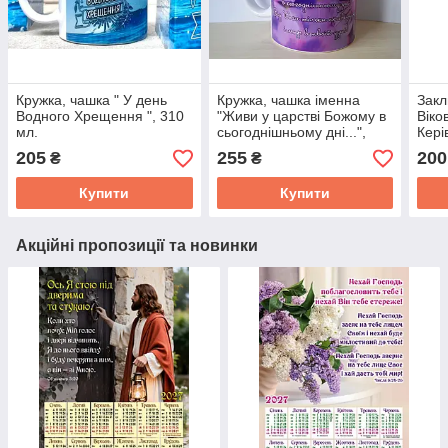
Кружка, чашка " У день
Кружка, чашка іменна
Закл
Водного Хрещення ", 310
"Живи у царстві Божому в
Віков
мл.
сьогоднішньому дні...",
Кері
310 мл. Можемо написати
Хенк
205
255
200
₴
₴
потрібне ім'я.
Купити
Купити
Акційні пропозиції та новинки