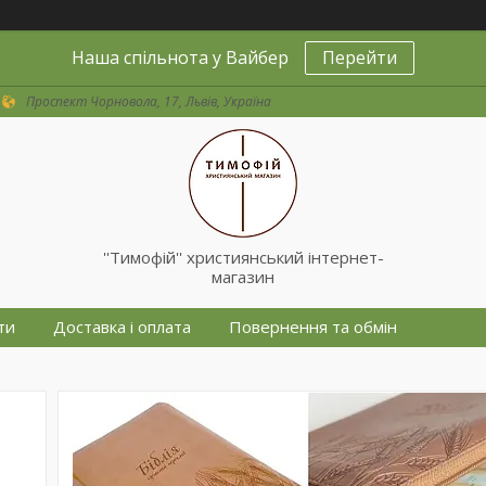
Наша спільнота у Вайбер
Перейти
Проспект Чорновола, 17, Львів, Україна
''Тимофій'' християнський інтернет-
магазин
ти
Доставка і оплата
Повернення та обмін