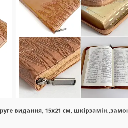
руге видання, 15х21 см, шкірзамін.,замо