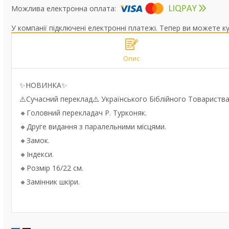
У компанії підключені електронні платежі. Тепер ви можете к
Опис
✨️НОВИНКА✨️
⚠️Сучасний переклад⚠️ Українського Біблійного Товариства
🔸Головний перекладач Р. Турконяк.
🔸Друге видання з паралельними місцями.
🔸Замок.
🔸Індекси.
🔸Розмір 16/22 см.
🔸Замінник шкіри.