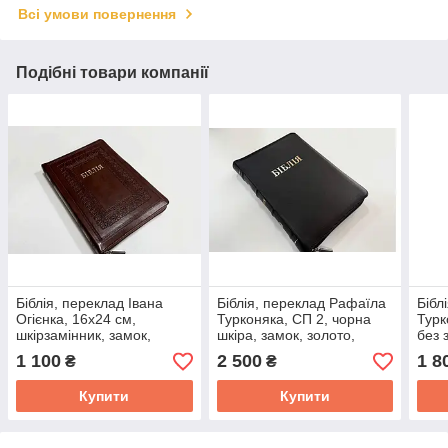
Всі умови повернення
Подібні товари компанії
Біблія, переклад Івана
Біблія, переклад Рафаїла
Бібл
Огієнка, 16х24 см,
Турконяка, СП 2, чорна
Турк
шкірзамінник, замок,
шкіра, замок, золото,
без 
індекси.
індекси.
інде
1 100
2 500
1 8
₴
₴
Купити
Купити