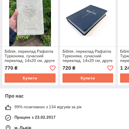
Біблія, переклад Рафаїла
Біблія, переклад Рафаїла
Бібл
Турконяка, сучасний
Турконяка, сучасний
Турк
переклад, 14х20 см, друге
переклад, 14х20 см, друге
пере
видання, шкірзамінник,
видання, шкірзамінник,
вида
770
720
1 2
₴
₴
індекси, золото.
індекси, золото.
Купити
Купити
Про нас
99% позитивних з 134 відгуків за рік
Працює з 23.02.2017
м. Львів