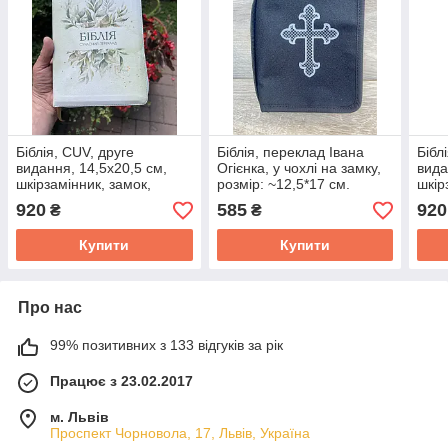
Біблія, CUV, друге
Біблія, переклад Івана
Бібл
видання, 14,5х20,5 см,
Огієнка, у чохлі на замку,
вида
шкірзамінник, замок,
розмір: ~12,5*17 см.
шкір
індекси.
інде
920
585
920
₴
₴
Купити
Купити
Про нас
99% позитивних з 133 відгуків за рік
Працює з 23.02.2017
м. Львів
Проспект Чорновола, 17, Львів, Україна