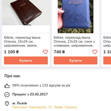
Біблія, переклад Івана
Біблія, переклад Івана
Бібл
Огієнка, 16х24 см,
Огієнка, 13х18 см, синя з
Огіє
шкірзамінник, замок,
оливками, шкірзамінник,
шкір
індекси.
замок, індекси.
інде
1 100
740
1 1
₴
₴
Купити
Купити
Про нас
99% позитивних з 133 відгуків за рік
Працює з 23.02.2017
м. Львів
Проспект Чорновола, 17, Львів, Україна