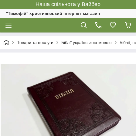
Наша спільнота у Вайбер
''Тимофій'' християнський інтернет-магазин
Товари та послуги
Біблії українською мовою
Біблії,