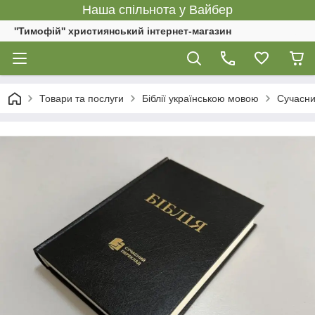
Наша спільнота у Вайбер
''Тимофій'' християнський інтернет-магазин
Товари та послуги
Біблії українською мовою
Сучасни