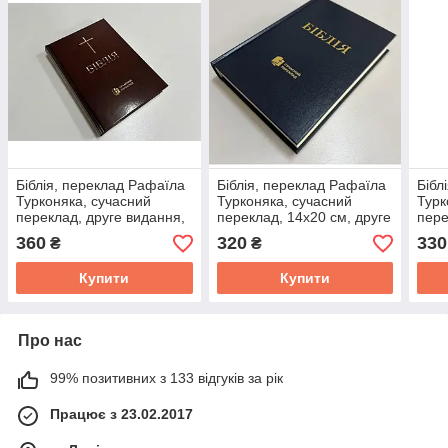
Біблія, переклад Рафаїла
Біблія, переклад Рафаїла
Бібл
Турконяка, сучасний
Турконяка, сучасний
Турк
переклад, друге видання,
переклад, 14х20 см, друге
пере
15х21 см, тверда
видання, тверда
вида
360
320
330
₴
₴
обкладинка.
обкладинка, синя.
обкл
Купити
Купити
Про нас
99% позитивних з 133 відгуків за рік
Працює з 23.02.2017