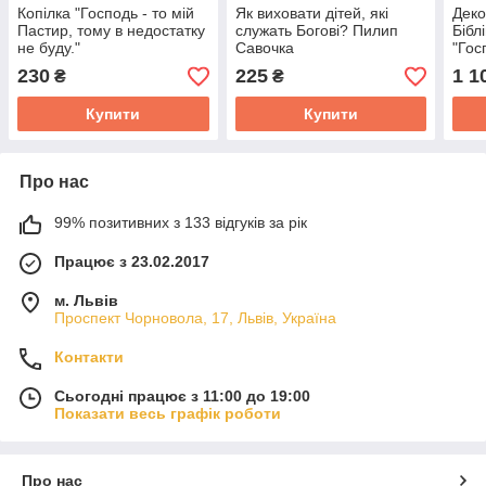
Копілка "Господь - то мій
Як виховати дітей, які
Деко
Пастир, тому в недостатку
служать Богові? Пилип
Бібл
не буду."
Савочка
"Гос
Паст
230
225
1 1
₴
₴
Купити
Купити
Про нас
99% позитивних з 133 відгуків за рік
Працює з 23.02.2017
м. Львів
Проспект Чорновола, 17, Львів, Україна
Контакти
Сьогодні працює з 11:00 до 19:00
Показати весь графік роботи
Про нас