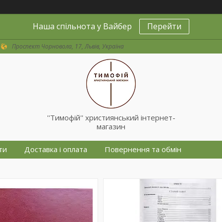
Наша спільнота у Вайбер
Перейти
Проспект Чорновола, 17, Львів, Україна
''Тимофій'' християнський інтернет-
магазин
ти
Доставка і оплата
Повернення та обмін