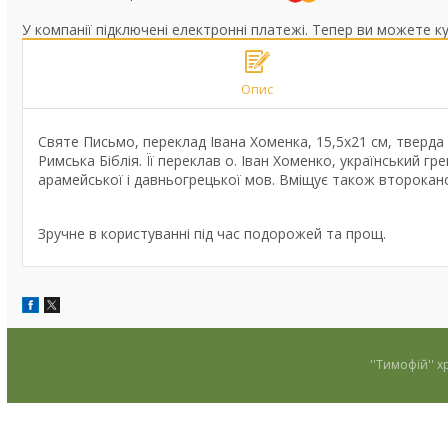
У компанії підключені електронні платежі. Тепер ви можете к
Опис
Святе Письмо, переклад Івана Хоменка, 15,5х21 см, тверда
Римська Біблія. Її переклав о. Іван Хоменко, український г
арамейської і давньогрецької мов. Вміщує також второкано
Зручне в користуванні під час подорожей та прощ.