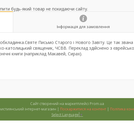
упити будь-який товар не покидаючи сайту.
Інформація для замовлення
 обкладинка.Святе Письмо Старого і Нового Завіту. Це так звана
реко-католицький священик, ЧСВВ. Переклад здійснено з єврейсько
нічні книги (наприклад Макавей, Сирах).
Сайт створений на маркетплейсі
Prom.ua
''Тимофій'' християнський інтернет-магазин |
Поскаржитися на контент
|
Політика кон
Select Language
▼