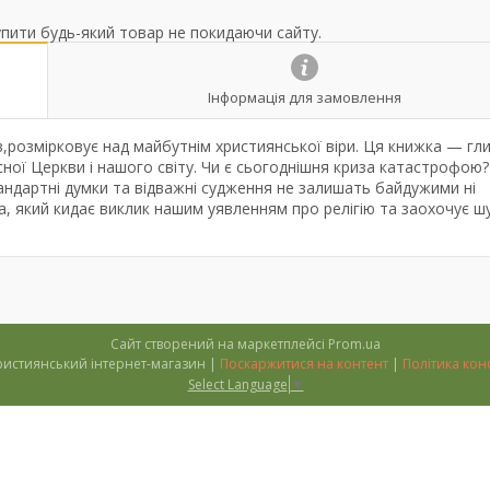
упити будь-який товар не покидаючи сайту.
Інформація для замовлення
в,розмірковує над майбутнім християнської віри. Ця книжка — гл
сної Церкви і нашого світу. Чи є сьогоднішня криза катастрофою?
ндартні думки та відважні судження не залишать байдужими ні
ра, який кидає виклик нашим уявленням про релігію та заохочує ш
Сайт створений на маркетплейсі
Prom.ua
''Тимофій'' християнський інтернет-магазин |
Поскаржитися на контент
|
Політика кон
Select Language
▼