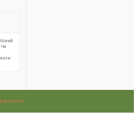
ибокий
 Чи
укати
фіденційності