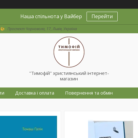
Наша спільнота у Вайбер
Перейти
Проспект Чорновола, 17, Львів, Україна
''Тимофій'' християнський інтернет-
магазин
ти
Доставка і оплата
Повернення та обмін