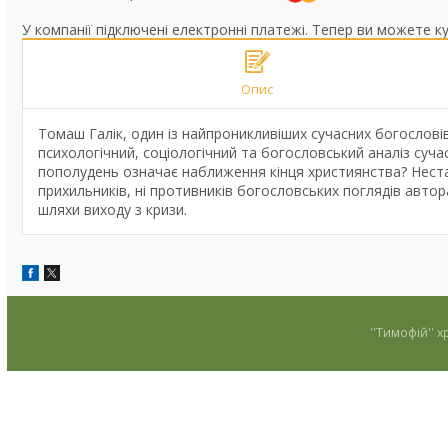
У компанії підключені електронні платежі. Тепер ви можете к
Опис
Томаш Галік, один із найпроникливіших сучасних богослові
психологічний, соціологічний та богословський аналіз суча
пополудень означає наближення кінця християнства? Неста
прихильників, ні противників богословських поглядів авто
шляхи виходу з кризи.