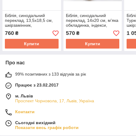
Біблія, синодальний
Біблія, синодальний
Бібл
переклад, 13,5х18,5 см,
переклад, 14х20 см, м'яка
Турк
шкірзамінник,
обкладинка, індекси,
шкір
орнаментом, замок,
золото.
м'як
760
570
1 0
₴
₴
індекси, золото.
Купити
Купити
Про нас
99% позитивних з 133 відгуків за рік
Працює з 23.02.2017
м. Львів
Проспект Чорновола, 17, Львів, Україна
Контакти
Сьогодні вихідний
Показати весь графік роботи