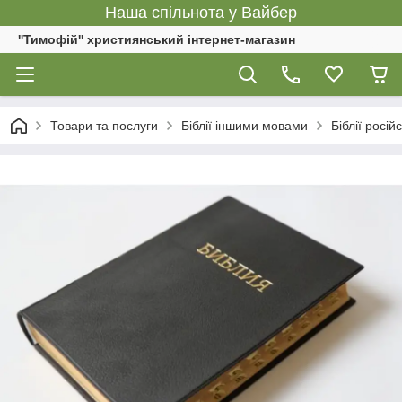
Наша спільнота у Вайбер
''Тимофій'' християнський інтернет-магазин
Товари та послуги
Біблії іншими мовами
Біблії росі