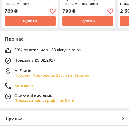
шкірзамінник,
шкірзамінник, квіти,
шкір
орнаментом, замок,
індекси.
карт
760
790
2 5
₴
₴
індекси, золото.
Купити
Купити
Про нас
99% позитивних з 133 відгуків за рік
Працює з 23.02.2017
м. Львів
Проспект Чорновола, 17, Львів, Україна
Контакти
Сьогодні вихідний
Показати весь графік роботи
Про нас