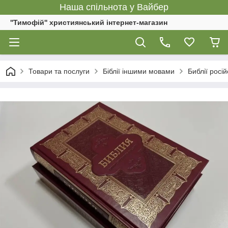
Наша спільнота у Вайбер
''Тимофій'' християнський інтернет-магазин
Товари та послуги
Біблії іншими мовами
Библії росі