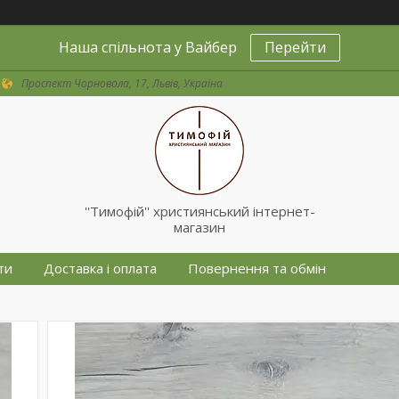
Наша спільнота у Вайбер
Перейти
Проспект Чорновола, 17, Львів, Україна
''Тимофій'' християнський інтернет-
магазин
ти
Доставка і оплата
Повернення та обмін