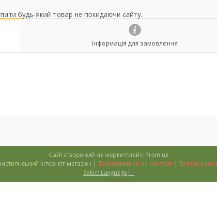
упити будь-який товар не покидаючи сайту.
Інформація для замовлення
Сайт створений на маркетплейсі
Prom.ua
''Тимофій'' християнський інтернет-магазин |
Поскаржитися на контент
|
Політика кон
Select Language
▼