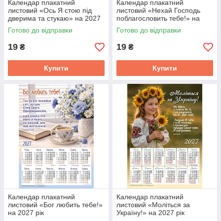
Календар плакатний
Календар плакатний
листовий «Ось Я стою під
листовий «Нехай Господь
дверима та стукаю» на 2027
поблагословить тебе!» на
рік
2027 рік
Готово до відправки
Готово до відправки
19
19
₴
₴
Купити
Купити
Календар плакатний
Календар плакатний
листовий «Бог любить тебе!»
листовий «Моліться за
на 2027 рік
Україну!» на 2027 рік