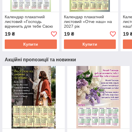
Календар плакатний
Календар плакатний
Кале
листовий «Господь
листовий «Отче наш» на
лист
відчинить для тебе Свою
2027 рік
наш!
добру скарбницю» на
19
19
19
₴
₴
2027 рік
Купити
Купити
Акційні пропозиції та новинки