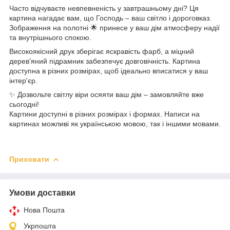
Часто відчуваєте невпевненість у завтрашньому дні? Ця
картина нагадає вам, що Господь – ваш світло і дороговказ.
Зображення на полотні 🌟 принесе у ваш дім атмосферу надії
та внутрішнього спокою.
Високоякісний друк зберігає яскравість фарб, а міцний
дерев'яний підрамник забезпечує довговічність. Картина
доступна в різних розмірах, щоб ідеально вписатися у ваш
інтер'єр.
✨ Дозвольте світлу віри осяяти ваш дім – замовляйте вже
сьогодні!
Картини доступні в різних розмірах і формах. Написи на
картинах можливі як українською мовою, так і іншими мовами.
Приховати
Умови доставки
Нова Пошта
Укрпошта