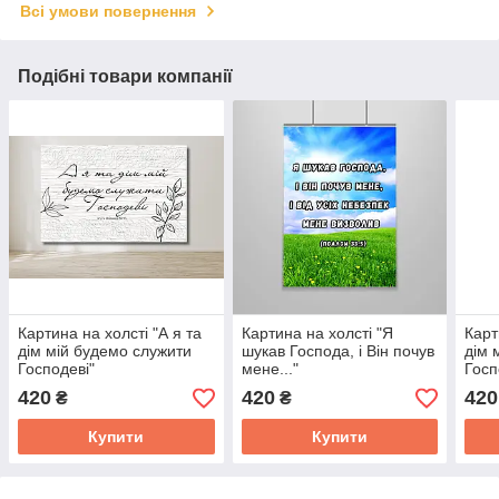
Всі умови повернення
Подібні товари компанії
Картина на холсті "А я та
Картина на холсті "Я
Карт
дім мій будемо служити
шукав Господа, і Він почув
дім 
Господеві"
мене..."
Госп
420
420
420
₴
₴
Купити
Купити