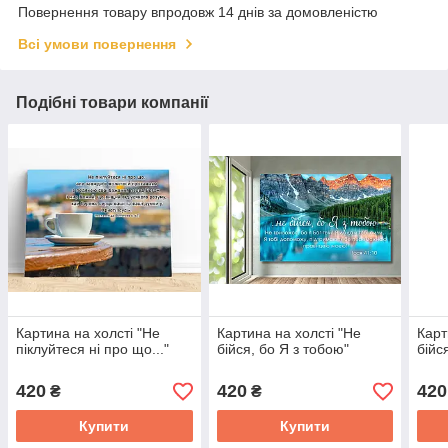
Повернення товару впродовж 14 днів за домовленістю
Всі умови повернення
Подібні товари компанії
Картина на холсті "Не
Картина на холсті "Не
Карт
піклуйтеся ні про що..."
бійся, бо Я з тобою"
бійс
420
420
420
₴
₴
Купити
Купити