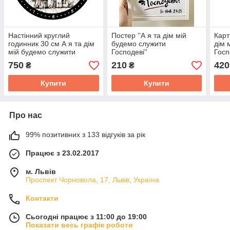
Настінний круглий
Постер ''А я та дім мій
Карт
годинник 30 см А я та дім
будемо служити
дім 
мій будемо служити
Господеві''
Госп
Господеві
750
210
420
₴
₴
Купити
Купити
Про нас
99% позитивних з 133 відгуків за рік
Працює з 23.02.2017
м. Львів
Проспект Чорновола, 17, Львів, Україна
Контакти
Сьогодні працює з 11:00 до 19:00
Показати весь графік роботи