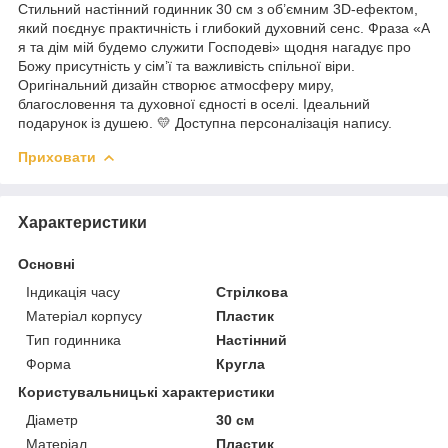
Стильний настінний годинник 30 см з об’ємним 3D-ефектом,
який поєднує практичність і глибокий духовний сенс. Фраза «А
я та дім мій будемо служити Господеві» щодня нагадує про
Божу присутність у сім’ї та важливість спільної віри.
Оригінальний дизайн створює атмосферу миру,
благословення та духовної єдності в оселі. Ідеальний
подарунок із душею. 💛 Доступна персоналізація напису.
Приховати
Характеристики
Основні
Індикація часу
Стрілкова
Матеріал корпусу
Пластик
Тип годинника
Настінний
Форма
Кругла
Користувальницькі характеристики
Діаметр
30 см
Матеріал
Пластик