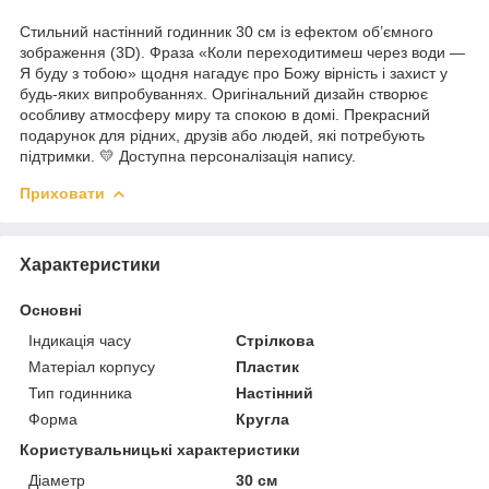
Стильний настінний годинник 30 см із ефектом об’ємного
зображення (3D). Фраза «Коли переходитимеш через води —
Я буду з тобою» щодня нагадує про Божу вірність і захист у
будь-яких випробуваннях. Оригінальний дизайн створює
особливу атмосферу миру та спокою в домі. Прекрасний
подарунок для рідних, друзів або людей, які потребують
підтримки. 💛 Доступна персоналізація напису.
Приховати
Характеристики
Основні
Індикація часу
Стрілкова
Матеріал корпусу
Пластик
Тип годинника
Настінний
Форма
Кругла
Користувальницькі характеристики
Діаметр
30 см