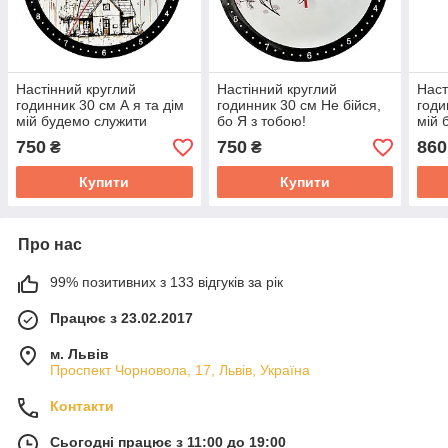
Настінний круглий
Настінний круглий
Наст
годинник 30 см А я та дім
годинник 30 см Не бійся,
годи
мій будемо служити
бо Я з тобою!
мій 
Господеві
Госп
750
750
860
₴
₴
Купити
Купити
Про нас
99% позитивних з 133 відгуків за рік
Працює з 23.02.2017
м. Львів
Проспект Чорновола, 17, Львів, Україна
Контакти
Сьогодні працює з 11:00 до 19:00