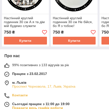
Настінний круглий
Настінний круглий
Наст
годинник 30 см А я та дім
годинник 30 см Не бійся,
годи
мій будемо служити
бо Я з тобою!
бо Я
Господеві
750
750
750
₴
₴
Купити
Купити
Про нас
99% позитивних з 133 відгуків за рік
Працює з 23.02.2017
м. Львів
Проспект Чорновола, 17, Львів, Україна
Контакти
Сьогодні працює з 11:00 до 19:00
Показати весь графік роботи