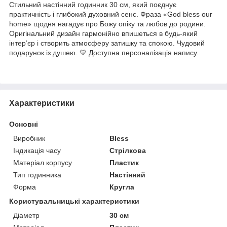
Стильний настінний годинник 30 см, який поєднує
практичність і глибокий духовний сенс. Фраза «God bless our
home» щодня нагадує про Божу опіку та любов до родини.
Оригінальний дизайн гармонійно впишеться в будь-який
інтер’єр і створить атмосферу затишку та спокою. Чудовий
подарунок із душею. 💛 Доступна персоналізація напису.
Характеристики
Основні
Виробник
Bless
Індикація часу
Стрілкова
Матеріал корпусу
Пластик
Тип годинника
Настінний
Форма
Кругла
Користувальницькі характеристики
Діаметр
30 см