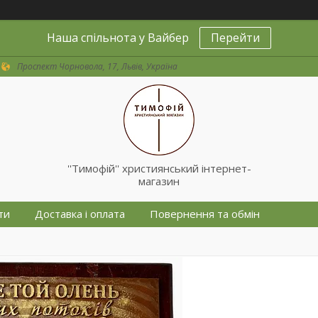
Наша спільнота у Вайбер
Перейти
Проспект Чорновола, 17, Львів, Україна
''Тимофій'' християнський інтернет-
магазин
ти
Доставка і оплата
Повернення та обмін