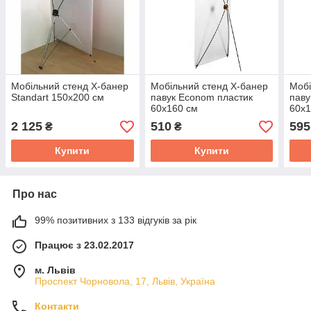
Мобільний стенд X-банер
Мобільний стенд X-банер
Мобі
Standart 150х200 см
павук Econom пластик
паву
60x160 см
60x1
2 125
510
595
₴
₴
Купити
Купити
Про нас
99% позитивних з 133 відгуків за рік
Працює з 23.02.2017
м. Львів
Проспект Чорновола, 17, Львів, Україна
Контакти