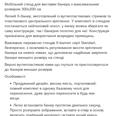
Мобільний стенд для виставки банера з максимальним
розміром 300х200 см
Легкий X-банер, виготовлений із вуглепластикових стрижнів та
пластикового центрального кріплення. У комплекті зі стендом
постачається нейлоновий чохол, у якому можна зберігати як
саму конструкцію, так і банерне полотно для неї. Конструкція
призначена для використання всередині приміщень.
Важливою перевагою стендів X-banner серії Standart,
безперечно, є можливість регулювання висоти кріплення
банера на нижніх ніжках, що допомагає надійніше закріпити
банери меншого розміру на стенді
Верхні вуглепластикові ніжки що гнуться та пристосовуються
до банерів менших розмірів
Особливості
Продуманий дизайн, висока якість, портативний,
повний комплект в одному базовому чохлі для
перенесення, дуже зручно переносити в будь-яке
місце.
Легко встановити банер протягом декількох секунд.
Просто розправте зображення, вставте в отвір в основі,
витягніть графічний матеріал і вставте інший кінець