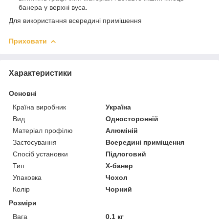
банера у верхні вуса.
Для використання всередині примішення
Приховати
Характеристики
Основні
Країна виробник
Україна
Вид
Односторонній
Матеріал профілю
Алюміній
Застосування
Всередині приміщення
Спосіб установки
Підлоговий
Тип
X-банер
Упаковка
Чохол
Колір
Чорний
Розміри
Вага
0.1 кг