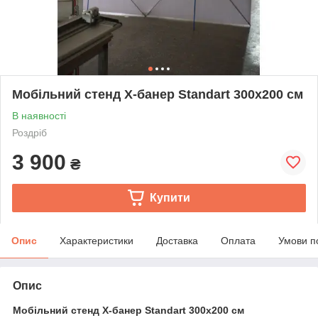
Мобільний стенд X-банер Standart 300х200 см
В наявності
Роздріб
3 900
₴
Купити
Опис
Характеристики
Доставка
Оплата
Умови п
Опис
Мобільний стенд X-банер Standart 300х200 см