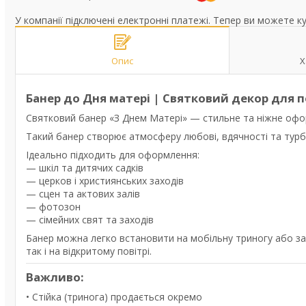
У компанії підключені електронні платежі. Тепер ви можете к
Опис
Х
Банер до Дня матері | Святковий декор для 
Святковий банер «З Днем Матері» — стильне та ніжне оф
Такий банер створює атмосферу любові, вдячності та турб
Ідеально підходить для оформлення:
— шкіл та дитячих садків
— церков і християнських заходів
— сцен та актових залів
— фотозон
— сімейних свят та заходів
Банер можна легко встановити на мобільну триногу або зак
так і на відкритому повітрі.
Важливо:
• Стійка (тринога) продається окремо