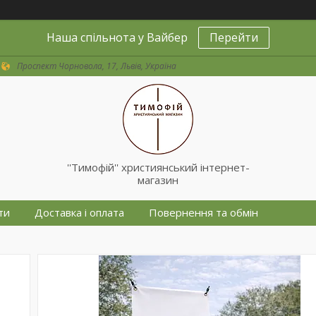
Наша спільнота у Вайбер
Перейти
Проспект Чорновола, 17, Львів, Україна
''Тимофій'' християнський інтернет-
магазин
ти
Доставка і оплата
Повернення та обмін