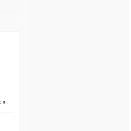
.
нні,