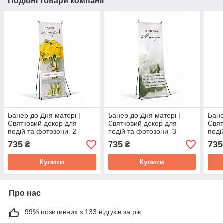
Подібні товари компанії
Банер до Дня матері |
Банер до Дня матері |
Бане
Святковий декор для
Святковий декор для
Свят
подій та фотозони_2
подій та фотозони_3
поді
735
735
735
₴
₴
Купити
Купити
Про нас
99% позитивних з 133 відгуків за рік