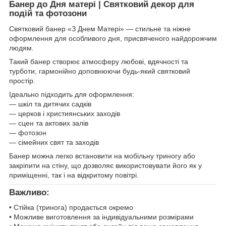
Банер до Дня матері | Святковий декор для
подій та фотозони
Святковий банер «З Днем Матері» — стильне та ніжне
оформлення для особливого дня, присвяченого найдорожчим
людям.
Такий банер створює атмосферу любові, вдячності та
турботи, гармонійно доповнюючи будь-який святковий
простір.
Ідеально підходить для оформлення:
— шкіл та дитячих садків
— церков і християнських заходів
— сцен та актових залів
— фотозон
— сімейних свят та заходів
Банер можна легко встановити на мобільну триногу або
закріпити на стіну, що дозволяє використовувати його як у
приміщенні, так і на відкритому повітрі.
Важливо:
• Стійка (тринога) продається окремо
• Можливе виготовлення за індивідуальними розмірами