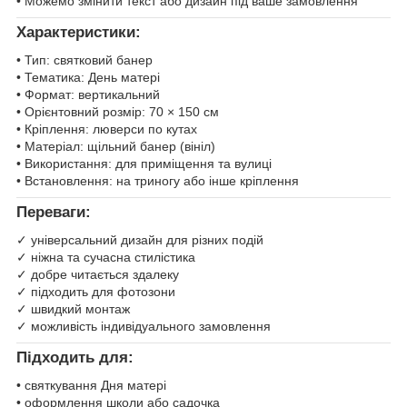
• Можемо змінити текст або дизайн під ваше замовлення
Характеристики:
• Тип: святковий банер
• Тематика: День матері
• Формат: вертикальний
• Орієнтовний розмір: 70 × 150 см
• Кріплення: люверси по кутах
• Матеріал: щільний банер (вініл)
• Використання: для приміщення та вулиці
• Встановлення: на триногу або інше кріплення
Переваги:
✓ універсальний дизайн для різних подій
✓ ніжна та сучасна стилістика
✓ добре читається здалеку
✓ підходить для фотозони
✓ швидкий монтаж
✓ можливість індивідуального замовлення
Підходить для:
• святкування Дня матері
• оформлення школи або садочка