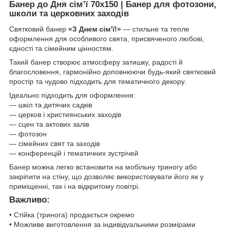
Банер до Дня сім’ї 70х150 | Банер для фотозони,
школи та церковних заходів
Святковий банер
«З Днем сім’ї!»
— стильне та тепле
оформлення для особливого свята, присвяченого любові,
єдності та сімейним цінностям.
Такий банер створює атмосферу затишку, радості й
благословення, гармонійно доповнюючи будь-який святковий
простір та чудово підходить для тематичного декору.
Ідеально підходить для оформлення:
— шкіл та дитячих садків
— церков і християнських заходів
— сцен та актових залів
— фотозон
— сімейних свят та заходів
— конференцій і тематичних зустрічей
Банер можна легко встановити на мобільну триногу або
закріпити на стіну, що дозволяє використовувати його як у
приміщенні, так і на відкритому повітрі.
Важливо:
• Стійка (тринога) продається окремо
• Можливе виготовлення за індивідуальними розмірами