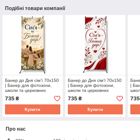
Подібні товари компанії
Банер до Дня сім’ї 70х150
Банер до Дня сім’ї 70х150
Бане
| Банер для фотозони,
| Банер для фотозони,
| Ба
школи та церковних
школи та церковних
школ
заходів_1
заходів_2
захо
735
735
735
₴
₴
Купити
Купити
Про нас