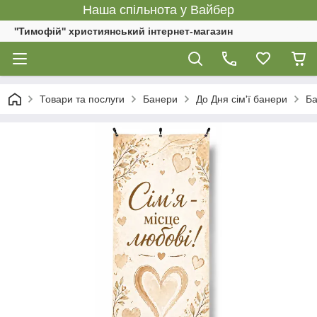
Наша спільнота у Вайбер
''Тимофій'' християнський інтернет-магазин
Товари та послуги
Банери
До Дня сім'ї банери
Ба