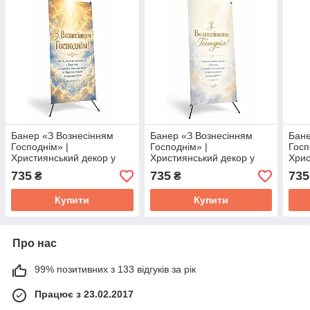
Банер «З Вознесінням
Банер «З Вознесінням
Бане
Господнім» |
Господнім» |
Госп
Християнський декор у
Християнський декор у
Хрис
церкву, на свято
церкву, на свято
церк
735
735
735
₴
₴
Вознесіння, фотозона - 1
Вознесіння, фотозона - 2
Возн
Купити
Купити
Про нас
99% позитивних з 133 відгуків за рік
Працює з 23.02.2017