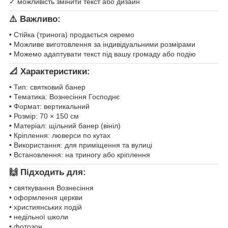
✓ можливість змінити текст або дизайн
⚠️
Важливо:
• Стійка (тринога) продається окремо
• Можливе виготовлення за індивідуальними розмірами
• Можемо адаптувати текст під вашу громаду або подію
📐
Характеристики:
• Тип: святковий банер
• Тематика: Вознесіння Господнє
• Формат: вертикальний
• Розмір: 70 × 150 см
• Матеріал: щільний банер (вініл)
• Кріплення: люверси по кутах
• Використання: для приміщення та вулиці
• Встановлення: на триногу або кріплення
🙌
Підходить для:
• святкування Вознесіння
• оформлення церкви
• християнських подій
• недільної школи
• фотозон