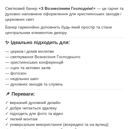
Святковий банер
«З Вознесінням Господнім!»
— це гарне та
духовно наповнене оформлення для християнських заходів і
церковних свят.
Банер гармонійно доповнить будь-який простір та стане
центральним елементом декору.
✨
Ідеально підходить для:
— церков і домів молитви
— святкування Вознесіння Господнього
— християнських конференцій
— сцен та актових залів
— фотозон
— недільних шкіл
— духовних заходів та служінь
📌
Переваги:
✓ виразний духовний дизайн
✓ добре читається здалеку
✓ підходить для фото та відео
✓ легкий монтаж
✓ універсальне використання (всередині та на вулиці)