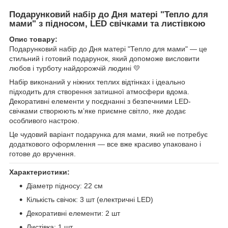
Подарунковий набір до Дня матері "Тепло для
мами" з підносом, LED свічками та листівкою
Опис товару:
Подарунковий набір до Дня матері "Тепло для мами" — це
стильний і готовий подарунок, який допоможе висловити
любов і турботу найдорожчій людині 💛
Набір виконаний у ніжних теплих відтінках і ідеально
підходить для створення затишної атмосфери вдома.
Декоративні елементи у поєднанні з безпечними LED-
свічками створюють м’яке приємне світло, яке додає
особливого настрою.
Це чудовий варіант подарунка для мами, який не потребує
додаткового оформлення — все вже красиво упаковано і
готове до вручення.
Характеристики:
Діаметр підносу: 22 см
Кількість свічок: 3 шт (електричні LED)
Декоративні елементи: 2 шт
Листівка: 1 шт