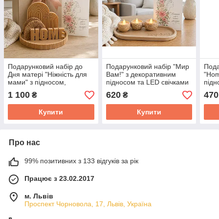
Подарунковий набір до
Подарунковий набір "Мир
Пода
Дня матері "Ніжність для
Вам!" з декоративним
"Hom
мами" з підносом,
підносом та LED свічками
підн
салфетницею і декором
1 100
620
470
₴
₴
Купити
Купити
Про нас
99% позитивних з 133 відгуків за рік
Працює з 23.02.2017
м. Львів
Проспект Чорновола, 17, Львів, Україна