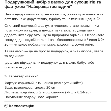
Подарунковий набір з вазою для сухоцвітів та
фартухом "Найкраща господині"
Цей подарунковий набір — ніжне поєднання практичності та
естетики, яке дарує тепло, турботу та натхнення щодня 🤍
Стильний саржевий фартух із кишенею стане незамінним
помічником на кухні, а декоративна ваза із сухоцвітами
додасть інтер’єру затишку та природної гармонії. Особливого
сенсу додає подвійна листівка з благословінням із Чисел 6:24-
26 — як щире побажання миру, радості та Божої опіки.
Такий набір — це не просто подарунок, а знак любові, уваги
та вдячності.
Ідеально підходить як подарунок для мами, бабусі або
близької людини.
✨
Характеристики:
Фартух: саржевий, з кишенею (колір уточнюйте)
Ваза: пластикова, висота 20 см
Листівка: подвійна, з благословінням (Числа 6:24-26)
Пакування: подарункова коробка
📦
Комплектація: