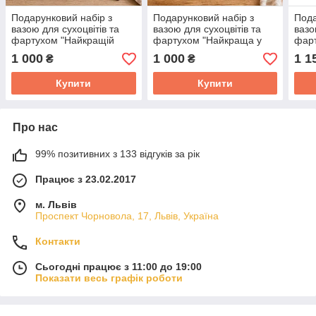
Подарунковий набір з
Подарунковий набір з
Пода
вазою для сухоцвітів та
вазою для сухоцвітів та
вазо
фартухом "Найкращій
фартухом "Найкраща у
фар
мамусі в світі"
світі мама"
мату
1 000
1 000
1 1
₴
₴
Купити
Купити
Про нас
99% позитивних з 133 відгуків за рік
Працює з 23.02.2017
м. Львів
Проспект Чорновола, 17, Львів, Україна
Контакти
Сьогодні працює з 11:00 до 19:00
Показати весь графік роботи