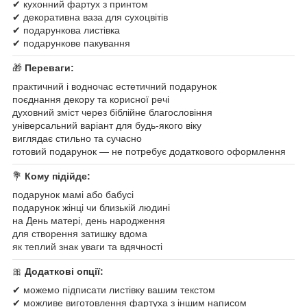
✔ кухонний фартух з принтом
✔ декоративна ваза для сухоцвітів
✔ подарункова листівка
✔ подарункове пакування
🎁
Переваги:
практичний і водночас естетичний подарунок
поєднання декору та корисної речі
духовний зміст через біблійне благословіння
універсальний варіант для будь-якого віку
виглядає стильно та сучасно
готовий подарунок — не потребує додаткового оформлення
💐
Кому підійде:
подарунок мамі або бабусі
подарунок жінці чи близькій людині
на День матері, день народження
для створення затишку вдома
як теплий знак уваги та вдячності
🎀
Додаткові опції:
✔ можемо підписати листівку вашим текстом
✔ можливе виготовлення фартуха з іншим написом