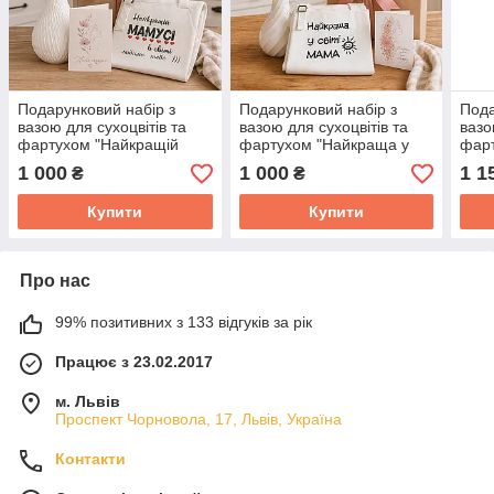
Подарунковий набір з
Подарунковий набір з
Пода
вазою для сухоцвітів та
вазою для сухоцвітів та
вазо
фартухом "Найкращій
фартухом "Найкраща у
фар
мамусі в світі"
світі мама"
мату
1 000
1 000
1 1
₴
₴
Купити
Купити
Про нас
99% позитивних з 133 відгуків за рік
Працює з 23.02.2017
м. Львів
Проспект Чорновола, 17, Львів, Україна
Контакти