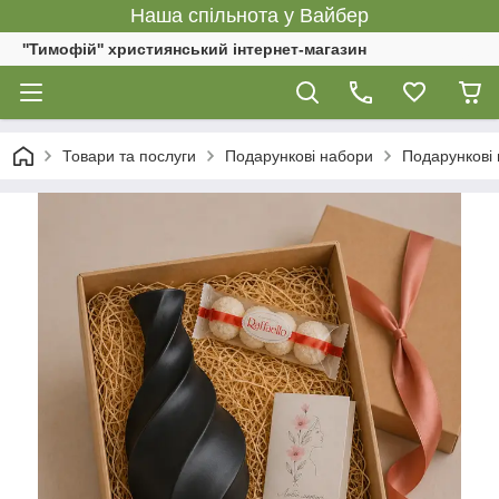
Наша спільнота у Вайбер
''Тимофій'' християнський інтернет-магазин
Товари та послуги
Подарункові набори
Подарункові