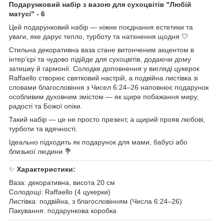
Подарунковий набір з вазою для сухоцвітів "Любій
матусі" - 6
Цей подарунковий набір — ніжне поєднання естетики та
уваги, яке дарує тепло, турботу та натхнення щодня 🤍
Стильна декоративна ваза стане витонченим акцентом в
інтер’єрі та чудово підійде для сухоцвітів, додаючи дому
затишку й гармонії. Солодке доповнення у вигляді цукерок
Raffaello створює святковий настрій, а подвійна листівка зі
словами благословіння з Чисел 6:24–26 наповнює подарунок
особливим духовним змістом — як щире побажання миру,
радості та Божої опіки.
Такий набір — це не просто презент, а щирий прояв любові,
турботи та вдячності.
Ідеально підходить як подарунок для мами, бабусі або
близької людини 💐
✨
Характеристики:
Ваза: декоративна, висота 20 см
Солодощі: Raffaello (4 цукерки)
Листівка: подвійна, з благословінням (Числа 6:24–26)
Пакування: подарункова коробка