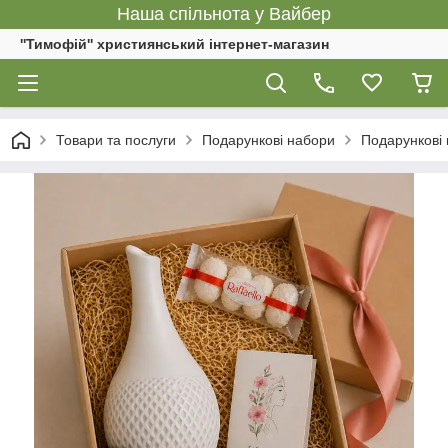
Наша спільнота у Вайбер
''Тимофій'' християнський інтернет-магазин
Товари та послуги
Подарункові набори
Подарункові