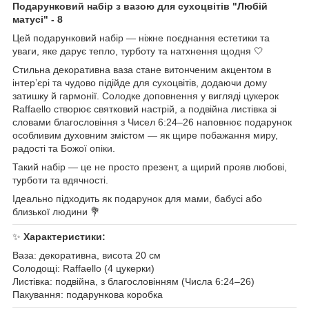
Подарунковий набір з вазою для сухоцвітів "Любій
матусі" - 8
Цей подарунковий набір — ніжне поєднання естетики та
уваги, яке дарує тепло, турботу та натхнення щодня 🤍
Стильна декоративна ваза стане витонченим акцентом в
інтер’єрі та чудово підійде для сухоцвітів, додаючи дому
затишку й гармонії. Солодке доповнення у вигляді цукерок
Raffaello створює святковий настрій, а подвійна листівка зі
словами благословіння з Чисел 6:24–26 наповнює подарунок
особливим духовним змістом — як щире побажання миру,
радості та Божої опіки.
Такий набір — це не просто презент, а щирий прояв любові,
турботи та вдячності.
Ідеально підходить як подарунок для мами, бабусі або
близької людини 💐
✨
Характеристики:
Ваза: декоративна, висота 20 см
Солодощі: Raffaello (4 цукерки)
Листівка: подвійна, з благословінням (Числа 6:24–26)
Пакування: подарункова коробка