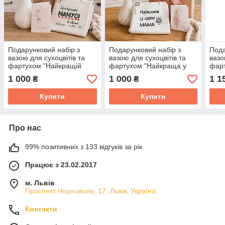
Подарунковий набір з
Подарунковий набір з
Пода
вазою для сухоцвітів та
вазою для сухоцвітів та
вазо
фартухом "Найкращій
фартухом "Найкраща у
фар
мамусі в світі"
світі мама"
мату
1 000
1 000
1 1
₴
₴
Купити
Купити
Про нас
99% позитивних з 133 відгуків за рік
Працює з 23.02.2017
м. Львів
Проспект Чорновола, 17, Львів, Україна
Контакти