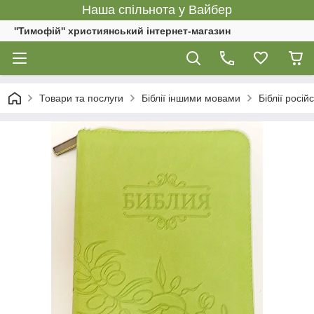
Наша спільнота у Вайбер
''Тимофій'' християнський інтернет-магазин
Товари та послуги
Біблії іншими мовами
Біблії росі