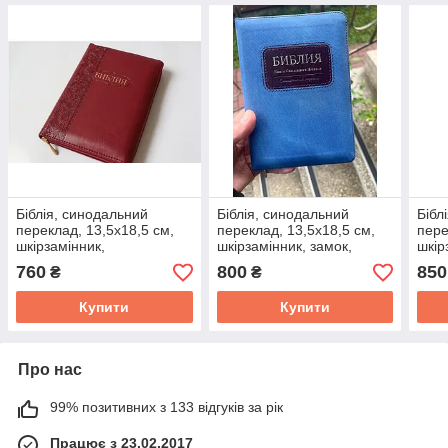
Біблія, синодальний
Біблія, синодальний
Бібл
переклад, 13,5х18,5 см,
переклад, 13,5х18,5 см,
пере
шкірзамінник,
шкірзамінник, замок,
шкір
орнаментом, замок,
індекси, золото.
орна
760
800
850
₴
₴
індекси, золото.
інде
Купити
Купити
Про нас
99% позитивних з 133 відгуків за рік
Працює з 23.02.2017