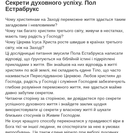
Секрети духовного успіху. Пол
Естрабрукс
Чому християнам на Заході переможне життя здається таким
загадковим і невловимим?
Чому так багато християн третього світу, живучи в нестатках,
мають таку радість у Господі?
Чому Церква Ісуса Христа росте швидше в країнах третього
світу, ніж на Заході?
Ці дослідницькі питання змусили Пола Естабрукса написати
відповіді, що ґрунтуються на біблійній істині і підкріплені
прикладами з життя. Він знайшов на них відповідь в житті
християн по всій землі, які складають єдине Тіло, що часто
називається Переслідуваною Церквою. Любов християн до
Господа, радість у Господі і служіння Господеві забезпечують
глибоке розуміння переможного життя, яке здається майже
давно забутим секретом.
Читаючи сторінку за сторінкою, ви довідаєтеся про секрети
успішного духовного життя і знайдете заклик щодня
використовувати ці секрети у власному житті й шукати
близьких стосунків із Живим Господом.
Не існує кращого способу переконатися у правдивості віри в
Бога тієї чи іншої людини, як спостерігати за нею в умовах
випробувань. Це також єдине мірило при виборі духовних