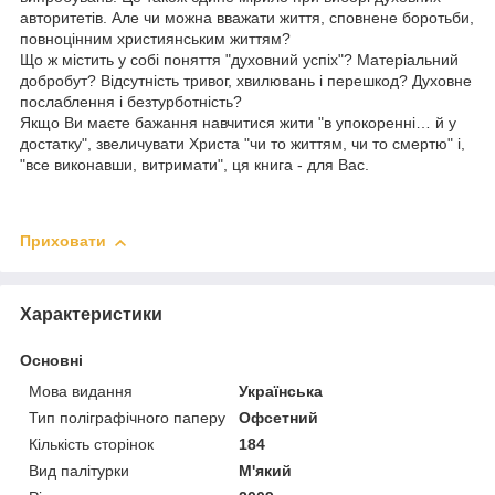
авторитетів. Але чи можна вважати життя, сповнене боротьби,
повноцінним християнським життям?
Що ж містить у собі поняття "духовний успіх"? Матеріальний
добробут? Відсутність тривог, хвилювань і перешкод? Духовне
послаблення і безтурботність?
Якщо Ви маєте бажання навчитися жити "в упокоренні… й у
достатку", звеличувати Христа "чи то життям, чи то смертю" і,
"все виконавши, витримати", ця книга - для Вас.
Приховати
Характеристики
Основні
Мова видання
Українська
Тип поліграфічного паперу
Офсетний
Кількість сторінок
184
Вид палітурки
М'який