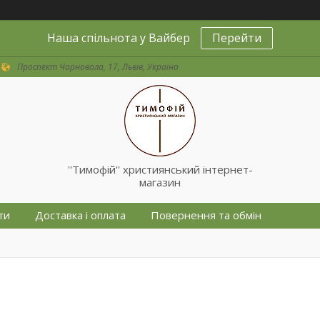
Наша спільнота у Вайбер
Перейти
Проспект Чорновола, 17, Львів, Україна
''Тимофій'' християнський інтернет-
магазин
ти
Доставка і оплата
Повернення та обмін