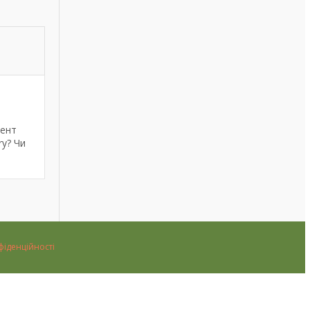
мент
ry? Чи
фіденційності