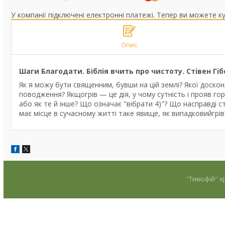
У компанії підключені електронні платежі. Тепер ви можете к
Опис
Шаги Благодати. Біблія вчить про чистоту. Стівен Гіб
Як я можу бути священним, бувши на цій землі? Якої доскона
поводження? Якщогрів — це дія, у чому сутність і прояв го
або як те й інше? Що означає "вібрати 4)"? Що насправді 
має місце в сучасному житті таке явище, як випадковийгрів? 