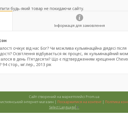
упити будь-який товар не покидаючи сайту.
Інформація для замовлення
сон
лості очікує від нас Бог? Чи можлива кульмінаційна діядесі після
рдості? Освітлення відбувається як процес, як кульмінаційний мо
сталося в день П'ятдесяти? Що є підтвердженням хрещення Cheve
94 стор., мг.пер., 2013 рік
Сайт створений на маркетплейсі
Prom.ua
''Тимофій'' християнський інтернет-магазин |
Поскаржитися на контент
|
Політика кон
Select Language
▼