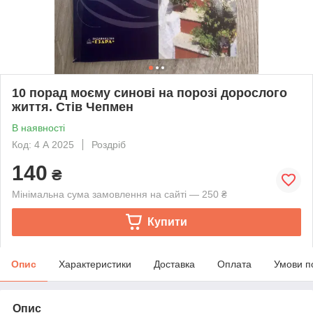
10 порад моєму синові на порозі дорослого
життя. Стів Чепмен
В наявності
Код: 4 А 2025
Роздріб
140
₴
Мінімальна сума замовлення на сайті — 250 ₴
Купити
Опис
Характеристики
Доставка
Оплата
Умови п
Опис