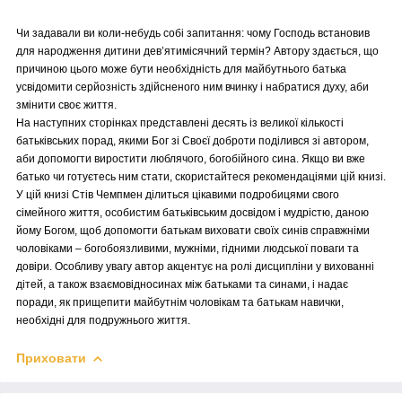
Чи задавали ви коли-небудь собі запитання: чому Господь встановив
для народження дитини дев’ятимісячний термін? Автору здається, що
причиною цього може бути необхідність для майбутнього батька
усвідомити серйозність здійсненого ним вчинку і набратися духу, аби
змінити своє життя.
На наступних сторінках представлені десять із великої кількості
батьківських порад, якими Бог зі Своєї доброти поділився зі автором,
аби допомогти виростити люблячого, богобійного сина. Якщо ви вже
батько чи готуєтесь ним стати, скористайтеся рекомендаціями цій книзі.
У цій книзі Стів Чемпмен ділиться цікавими подробицями свого
сімейного життя, особистим батьківським досвідом і мудрістю, даною
йому Богом, щоб допомогти батькам виховати своїх синів справжніми
чоловіками – богобоязливими, мужніми, гідними людської поваги та
довіри. Особливу увагу автор акцентує на ролі дисципліни у вихованні
дітей, а також взаємовідносинах між батьками та синами, і надає
поради, як прищепити майбутнім чоловікам та батькам навички,
необхідні для подружнього життя.
Приховати