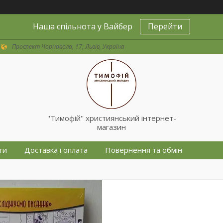
Наша спільнота у Вайбер
Перейти
Проспект Чорновола, 17, Львів, Україна
''Тимофій'' християнський інтернет-
магазин
ти
Доставка і оплата
Повернення та обмін