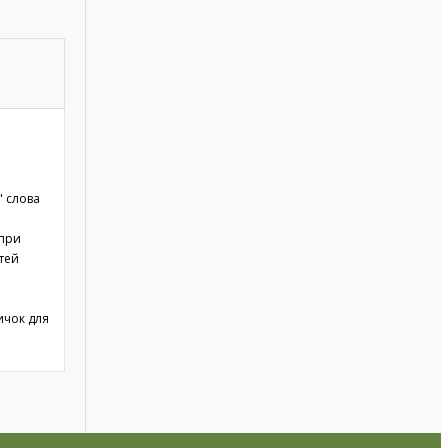
" слова
 при
ітей
ичок для