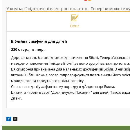
У компанії підключені електронні платежі. Тепер ви можете к
Опис
Біблійна симфонія для дітей
230 стор., тв. пер.
Дорослі мають багато книжок для вивчення Біблії. Тепер з′явилась так
наведено пояснення і місце з Біблії, де воно зустрічається, до того ж
Ця симфонія призначена для маленьких дослідників Біблії. В ній зібр
читанні Біблії. Кожне слово супроводжується поясненням його змісту
молодшого та середнього шкільного віку.
Слова наведені у алфавітному порядку від Аарона до Якова.
Ця книга - третя в серії "Досліджуємо Писання" для дітей. Також в
дітей".