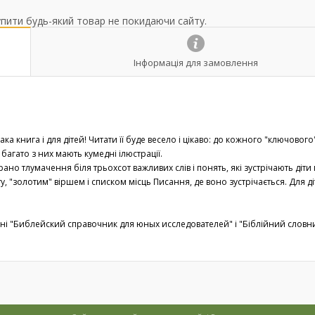
упити будь-який товар не покидаючи сайту.
Інформація для замовлення
а книга і для дітей! Читати її буде весело і цікаво: до кожного "ключового
 багато з них мають кумедні ілюстрації.
ано тлумачення біля трьохсот важливих слів і понять, які зустрічають діти
, "золотим" віршем і списком місць Писання, де воно зустрічається. Для д
идані "Библейский справочник для юных исследователей" і "Біблійний словн