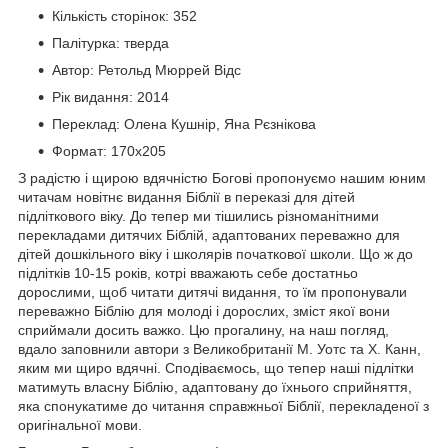
Кількість сторінок:
352
Палітурка:
тверда
Автор:
Ретольд Мюррей Відс
Рік видання:
2014
Переклад:
Олена Кушнір, Яна Рєзнікова
Формат:
170х205
З радістю і щирою вдячністю Богові пропонуємо нашим юним
читачам новітнє видання Біблії в переказі для дітей
підліткового віку. До тепер ми тішились різноманітними
перекладами дитячих Біблій, адаптованих переважно для
дітей дошкільного віку і школярів початкової школи. Що ж до
підлітків 10-15 років, котрі вважають себе достатньо
дорослими, щоб читати дитячі видання, то їм пропонували
переважно Біблію для молоді і дорослих, зміст якої вони
сприймали досить важко. Цю прогалину, на наш погляд,
вдало заповнили автори з Великобританії М. Уотс та Х. Канн,
яким ми щиро вдячні. Сподіваємось, що тепер наші підлітки
матимуть власну Біблію, адаптовану до їхнього сприйняття,
яка спонукатиме до читання справжньої Біблії, перекладеної з
оригінальної мови.