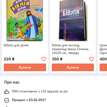
Біблія для дітей.
Біблія для молоді,
Ціле
переклад Івана Огієнка,
Духо
14х20 см, тверда
підл
обкладинка.
220
350
400
₴
₴
Купити
Купити
Про нас
99% позитивних з 133 відгуків за рік
Працює з 23.02.2017