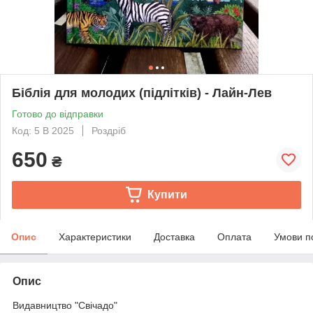
Біблія для молодих (підлітків) - Лайн-Лев
Готово до відправки
Код: 5 В 2025
Роздріб
650
₴
Купити
Опис
Характеристики
Доставка
Оплата
Умови п
Опис
Видавництво "Свічадо"