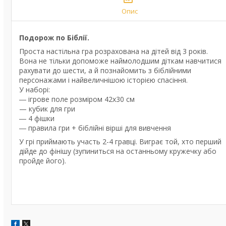
Опис
Подорож по Біблії.
Проста настільна гра розрахована на дітей від 3 років.
Вона не тільки допоможе наймолодшим діткам навчитися
рахувати до шести, а й познайомить з біблійними
персонажами і найвеличнішою історією спасіння.
У наборі:
― ігрове поле розміром 42х30 см
— кубик для гри
― 4 фішки
― правила гри + біблійні вірші для вивчення
У грі приймають участь 2-4 гравці. Виграє той, хто перший
дійде до фінішу (зупиниться на останньому кружечку або
пройде його).