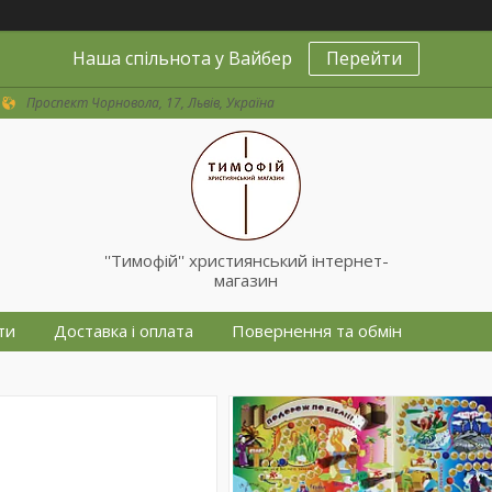
Наша спільнота у Вайбер
Перейти
Проспект Чорновола, 17, Львів, Україна
''Тимофій'' християнський інтернет-
магазин
ти
Доставка і оплата
Повернення та обмін